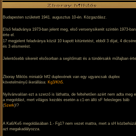
Budapesten született 1941. augusztus 10-én. Közgazdász.
Első feladványa 1973-ban jelent meg, első versenysikerét szintén 1973-ban
érte el.
17 megjelent feladványa közül 10 kapott kitüntetést, ebből 3 díjat, 4 dicsére
és 3 elismerést.
Jelentősebb sikereit elsősorban a segítőmatt és a tündérsakk műfajban érte
Zboray Miklós miniatűr h#2 duplexének van egy ugyancsak duplex
követelményű ikerállása:
Kg3/Kh5
.
Nyilvánvalóan ezt a szerző is láthatta, de feltehetően azért nem adta meg e
a megoldást, mert világos kezdés esetén a c1-en álló sF felesleges báb
(
Szerk
)!?
A Ka6/Ke5 megoldásában 1.- Fg1? nem vezet mattra, mert a sH közbehúz
azt megakadályozza.