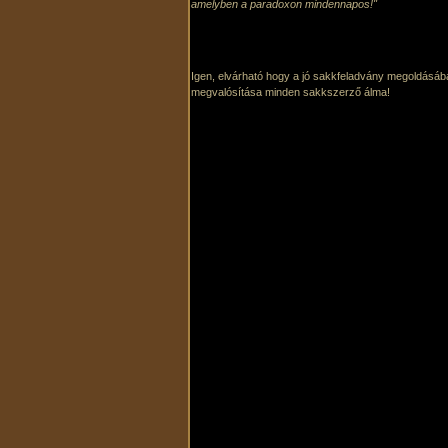
amelyben a paradoxon mindennapos!"
Igen, elvárható hogy a jó sakkfeladvány megoldásába
megvalósítása minden sakkszerző álma!