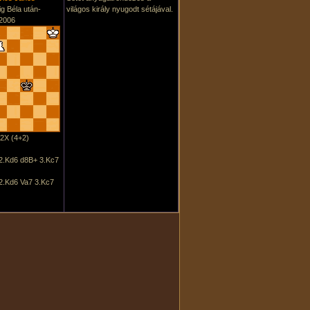
g Béla után-
világos király nyugodt sétájával.
2006
2X (4+2)
 2.Kd6 d8B+ 3.Kc7
2.Kd6 Va7 3.Kc7