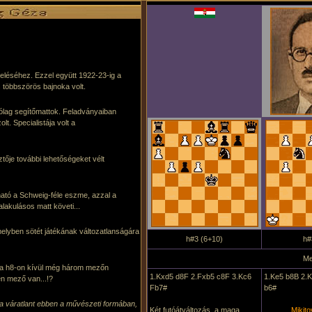
eléséhez. Ezzel együtt 1922-23-ig a
 többszörös bajnoka volt.
ólag segítőmattok. Feladványaiban
t. Specialistája volt a
ője további lehetőségeket vélt
ható a Schweig-féle eszme, azzal a
lakulásos matt követi...
 melyben sötét játékának változatlanságára
h#3 (6+10)
h#
Me
l a h8-on kívül még három mezőn
1.Kxd5 d8F 2.Fxb5 c8F 3.Kc6
1.Ke5 b8B 2.
yen mező van...!?
Fb7#
b6#
uk a váratlant ebben a művészeti formában,
Két futóátváltozás, a maga
Mikito