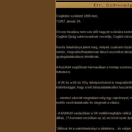
Cegléden született 1895-ben,
†1957. január 24.
Orvosi hivatása nem sok időt hagyott számára kedvt
Ceglédi Újság sakkrovatának vezetője, Cegléd város
Kevés feladványa jelent meg, melyek csaknem kizár
nehéz, megvalósíthatatlannak látszó eszméket ábrázol
gyalogátalakulásos témáknak.
A Ka1/Kd4 segítőmatt hármasában e honlap szerkeszt
felfedezni:
- A VK és a b5-ös VGy áthelyezésével is megvalósít
különbséggel, hogy a két bástyaátalakulást huszáráta
... mindezt sikerült megtoldani még egy rejtvénnyel,
kettős vezérátalakulás és ütegmatt a válasz.
- A Kh8/Kd4 variációban a VK mellékmegfejtés nélkü
állhat...!? A eredeti verzióban az a1-en kívül nyolc il
"Állítsuk fel a sakkfeladványt a táblánkra... és várj