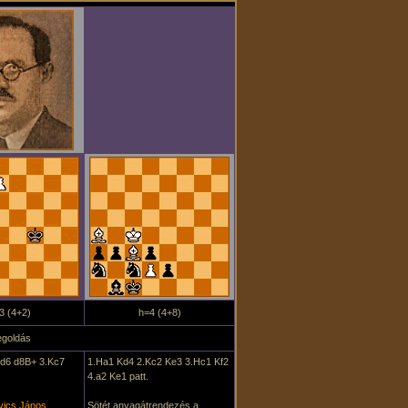
3 (4+2)
h=4 (4+8)
goldás
Kd6 d8B+ 3.Kc7
1.Ha1 Kd4 2.Kc2 Ke3 3.Hc1 Kf2
4.a2 Ke1 patt.
vics János
Sötét anyagátrendezés a