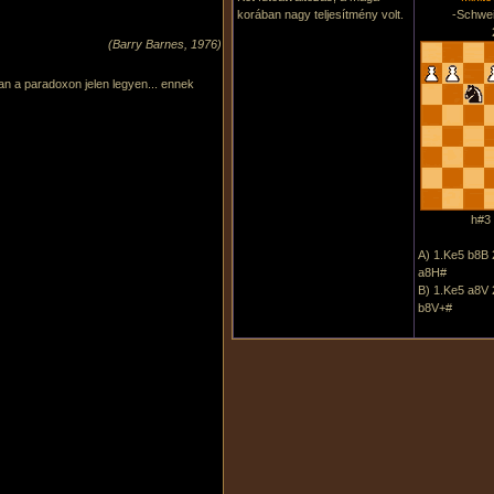
korában nagy teljesítmény volt.
-Schwei
(Barry Barnes, 1976)
n a paradoxon jelen legyen... ennek
h#3 
A) 1.Ke5 b8B
a8H#
B) 1.Ke5 a8V 
b8V+#