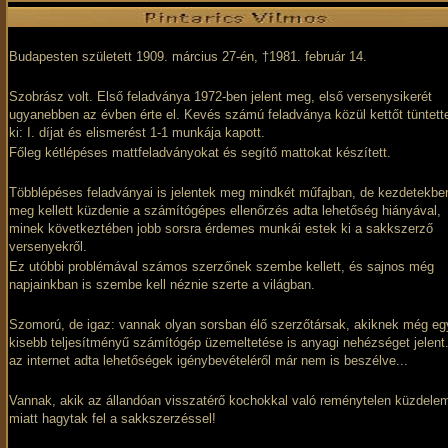
Budapesten született 1909. március 27-én, †1981. február 14.
Szobrász volt. Első feladványa 1972-ben jelent meg, első versenysikerét
ugyanebben az évben érte el. Kevés számú feladványa közül kettőt tüntett
ki: I. díjat és elismerést 1-1 munkája kapott.
Főleg kétlépéses mattfeladványokat és segítő mattokat készített.
Többlépéses feladványai is jelentek meg mindkét műfajban, de kezdetekbe
meg kellett küzdenie a számítógépes ellenőrzés adta lehetőség hiányával,
minek következtében jobb sorsra érdemes munkái estek ki a sakkszerző
versenyekről.
Ez utóbbi problémával számos szerzőnek szembe kellett, és sajnos még
napjainkban is szembe kell néznie szerte a világban.
Szomorú, de igaz: vannak olyan sorsban élő szerzőtársak, akiknek még eg
kisebb teljesítményű számítógép üzemeltetése is anyagi nehézséget jelent.
az internet adta lehetőségek igénybevételéről már nem is beszélve...
Vannak, akik az állandóan visszatérő kochokkal való reménytelen küzdele
miatt hagytak fel a sakkszerzéssel!