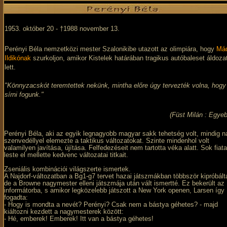
1953. október 20 - †1988 november 13.
Perényi Béla nemzetközi mester Szalonikibe utazott az olimpiára, hogy
Mád
Ildikónak
szurkoljon, amikor Kistelek határában tragikus autóbaleset áldoza
lett.
"Könnyzacskót teremtettek nekünk, mintha előre úgy tervezték volna, hogy
sírni fogunk."
(Füst Milán : Egye
Perényi Béla, aki az egyik legnagyobb magyar sakk tehetség volt, mindig n
szenvedéllyel elemezte a taktikus változatokat. Szinte mindenhol volt
valamilyen javítása, újítása. Felfedezéseit nem tartotta véka alatt. Sok fiata
leste el mellette kedvenc változatai titkait.
Zseniális kombinációi világszerte ismertek.
A Najdorf-változatban a Bg1-g7 tervet hazai játszmákban többször kipróbált
de a Browne nagymester elleni játszmája után vált ismertté. Ez bekerült az
informátorba, s amikor legközelebb játszott a New York openen, Larsen így
fogadta:
- Hogy is mondta a nevét? Perényi? Csak nem a bástya géhetes? - majd
kiáltozni kezdett a nagymesterek között:
- Hé, emberek! Emberek! Itt van a bástya géhetes!