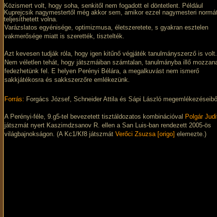
Közismert volt, hogy soha, senkitől nem fogadott el döntetlent. Például
Kuprejcsik nagymestertől még akkor sem, amikor ezzel nagymesteri normá
teljesíthetett volna.
Varázslatos egyénisége, optimizmusa, életszeretete, s gyakran esztelen
vakmerősége miatt is szerették, tisztelték.
Azt kevesen tudják róla, hogy igen kitűnő végjáték tanulmányszerző is volt.
Nem véletlen tehát, hogy játszmáiban számtalan, tanulmányba illő mozzana
fedezhetünk fel. E helyen Perényi Bélára, a megalkuvást nem ismerő
sakkjátékosra és sakkszerzőre emlékezünk.
Forrás:
Forgács József, Schneider Attila és Sápi László megemlékezéseibő
A Perényi-féle, 9.g5-tel bevezetett tisztáldozatos kombinációval
Polgár Judi
játszmát nyert Kaszimdzsanov R. ellen a San Luis-ban rendezett 2005-ös
világbajnokságon. (A Kc1/Kf8 játszmát
Verőci Zsuzsa [origo]
elemezte.)