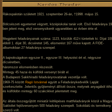
Rákospalotán született 1921. szeptember 26-án, †1998. május 15.
Bölcsészeti egyetemet végzett, középiskolai tanár volt. Első feladványa 1
ben jelent meg, első versenysikerét ugyanebben az évben érte el.
Megjelent feladványainak száma: 1123, közülük 412-t tüntettek ki. Díjat 10
ebből 1. díjat 30, dicséretet 145, elismerést 167 műve kapott. A FIDE-
albumokban 27 feladványa szerepel.
A bajnokságokon egyszer II., egyszer III. helyezést ért el, négyszer
dícséretben,
háromszor elismerésben részesült.
Mintegy 45 hazai és külföldi versenyt bírált el.
A Budapesti Sakkhíradó feladványrovatának vezetője volt.
1969-75 között
Ragó Istvánnal
együtt a Feladványkedvelők Lapját
szerkesztette. Jelentős gyűjteményt állított össze, melynek anyagából itth
és külföldön mintegy 60 szakcikket jelentetett meg.
Az általa összegyűjtött miniatűr kétlépéses mattfeladványok közül a Magy
Sakkélet fejtőversenyein 500 feladvány szerepelt. Sokoldalú és termékeny
szerző volt.