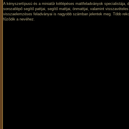
A kényszertípusú és a miniatűr kétlépéses mattfeladványok specialistája, 
sorozatlépő segítő pattjai, segítő mattjai, önmattjai, valamint visszavételes
visszaelemzéses feladványai is nagyobb számban jelentek meg. Több rek
fűződik a nevéhez.