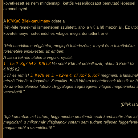
következett és nem mindennapi, kettős vezéráldozatot bemutató lépéssel
azonnal nyert.
A
K?/Ka6 Bilek-tanulmány
ötlete a
Réti-féle remekmű
ismeretében született, ahol a vK a h8 mezőn áll. Ez utó
követelménye: sötét indul és világos mégis döntetlent ér el.
"Réti csodálatos végjátéka, meglepő felfedezése, a nyúl és a teknősbéka
történetére emlékezteti az embert.
A lassú teknős utoléri a virgonc nyulat:
1.– h5 2. Kg7 h4 2. Kf6 h3
Ha sötét Kb6-tal próbálkozik, akkor 3.Ke5!! h3
4.Kd6 h2
5.c7 és remis!
3. Ke7!! és 3. – h2-re 4. c7 Kb7 5. Kd7
megmenti a lassúna
tetsző Teknős a fogadást. Zseniális. Első látásra lehetetlennek látszik az ü
de az értéktelennek látszó c6-gyalogos segítségével világos megmenekül 
vereségtől."
(Bilek Ist
"Ifjú koromban azt hittem, hogy minden problémát csak kombinatív úton le
megoldani, s mikor már világbajnok voltam sem tudtam teljesen függetlenít
magam ettől a szemlélettől."