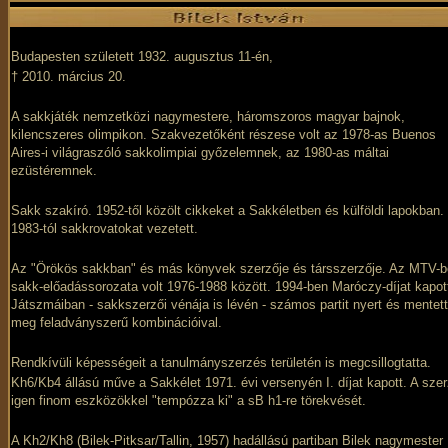
Budapesten született 1932. augusztus 11-én,
† 2010. március 20.
A sakkjáték nemzetközi nagymestere, háromszoros magyar bajnok,
kilencszeres olimpikon. Szakvezetőként részese volt az 1978-as Buenos
Aires-i világraszóló sakkolimpiai győzelemnek, az 1980-as máltai
ezüstéremnek.
Sakk szakíró. 1952-től közölt cikkeket a Sakkéletben és külföldi lapokban.
1983-tól sakkrovatokat vezetett.
Az "Örökös sakkban" és más könyvek szerzője és társszerzője. Az MTV-
sakk-előadássorozata volt 1976-1988 között. 1994-ben Maróczy-díjat kapot
Játszmáiban - sakkszerzői vénája is lévén - számos partit nyert és mentett
meg feladványszerű kombinációival.
Rendkívüli képességeit a tanulmányszerzés területén is megcsillogtatta.
Kh6/Kb4 állású műve a Sakkélet 1971. évi versenyén I. díjat kapott. A sze
igen finom eszközökkel "tempózza ki" a sB h1-re törekvését.
A Kh2/Kh8 (Bilek-Pitksar/Tallin, 1957) hadállású partiban Bilek nagymester